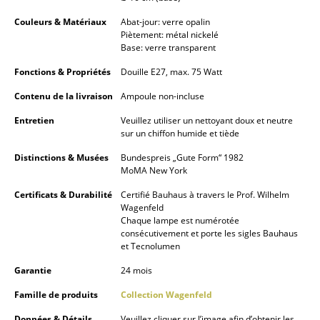
Pièces détachées
Couleurs & Matériaux
Abat-jour: verre opalin
Piètement: métal nickelé
... voir tous les rangements
Base: verre transparent
Fonctions & Propriétés
Douille E27, max. 75 Watt
Luminaires
Contenu de la livraison
Ampoule non-incluse
Suspensions & Plafonniers
Entretien
Veuillez utiliser un nettoyant doux et neutre
sur un chiffon humide et tiède
Lampes de table
Distinctions & Musées
Bundespreis „Gute Form“ 1982
Lampes de bureau
MoMA New York
Lampadaires et Liseuses
Certificats & Durabilité
Certifié Bauhaus à travers le Prof. Wilhelm
Wagenfeld
Chaque lampe est numérotée
Lampes de sol
consécutivement et porte les sigles Bauhaus
et Tecnolumen
Appliques murales
Garantie
24 mois
Luminaires d’extérieur
Famille de produits
Collection Wagenfeld
Lampes sans fil
Données & Détails
Veuillez cliquer sur l’image afin d’obtenir les