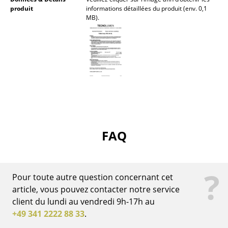
produit
informations détaillées du produit (env. 0,1
... voir tous les luminaires
MB).
Lits
Lits doubles
Lits simples
Lits empilables
Lits enfants
FAQ
Tables de chevet et Accessoires de lit
... voir tous les lits
?
Pour toute autre question concernant cet
Accessoires
article, vous pouvez contacter notre service
client du lundi au vendredi 9h-17h au
Horloges
+49 341 2222 88 33
.
Miroirs