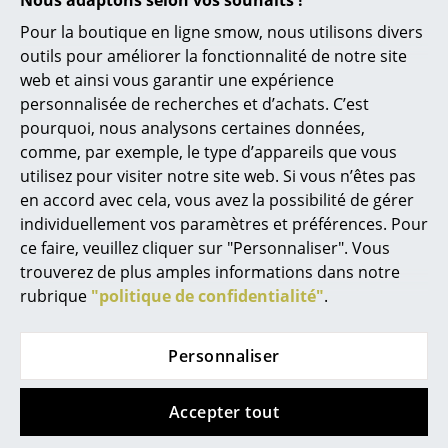
Espaces
Pour la boutique en ligne smow, nous utilisons divers
Maison
outils pour améliorer la fonctionnalité de notre site
web et ainsi vous garantir une expérience
Salon et Salle de séjour
personnalisée de recherches et d’achats. C’est
Cuisine & Salle à manger
pourquoi, nous analysons certaines données,
comme, par exemple, le type d’appareils que vous
Chambre à coucher
Histoire du design
utilisez pour visiter notre site web. Si vous n’êtes pas
en accord avec cela, vous avez la possibilité de gérer
Chambre enfant
individuellement vos paramètres et préférences. Pour
Bureau
ce faire, veuillez cliquer sur "Personnaliser". Vous
Après sa formation de dessinateur industriel, Wilhelm
trouverez de plus amples informations dans notre
Entrée & Couloir
Wagenfeld est venu à l'atelier du Bauhaus de Weimar,
rubrique
"politique de confidentialité"
.
où il a été influencé par la "Gute Forme'et chargé par
Salle de Bain
László Moholy-Nagy de concevoir une lampe de table.
Personnaliser
Le résultat fut les luminaires du Bauhaus,
Cellier & Buanderie
mondialement connu, dont le design, avec un abat-
Jardin & Balcon
jour en verre diffus presque rond et sa base stable,
Accepter tout
s'intègre de manière intemporelle dans n'importe