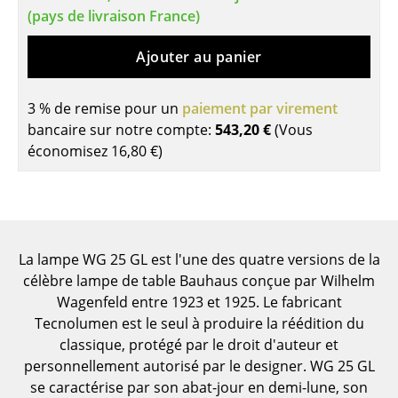
(pays de livraison France)
Tables de repas
Ajouter au panier
Tables d’appoint
Tables basses
3 % de remise pour un
paiement par virement
bancaire sur notre compte:
543,20 €
(Vous
Bureaux & Secrétaires
économisez
16,80 €
)
Secrétaires & Tables PC
Tables de conférence et Pupitres
Tables hautes & Pupitres
La lampe WG 25 GL est l'une des quatre versions de la
Tables enfants
célèbre lampe de table Bauhaus conçue par Wilhelm
Wagenfeld entre 1923 et 1925. Le fabricant
Table de jardin
Tecnolumen est le seul à produire la réédition du
classique, protégé par le droit d'auteur et
Chariots & Dessertes
personnellement autorisé par le designer. WG 25 GL
Pièces détachées
se caractérise par son abat-jour en demi-lune, son