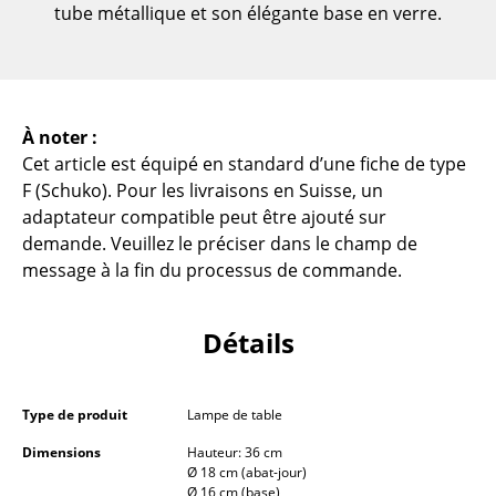
tube métallique et son élégante base en verre.
... voir toutes les tables
Rangements
Étagères & Armoires
À noter :
Cet article est équipé en standard d’une fiche de type
Bibliothèques
F (Schuko). Pour les livraisons en Suisse, un
Étagères murales
adaptateur compatible peut être ajouté sur
demande. Veuillez le préciser dans le champ de
Buffets & Commodes
message à la fin du processus de commande.
Meubles TV
Détails
Caissons roulants et Meubles d’appoint
Meubles de bar
Type de produit
Lampe de table
Garde-robes
Dimensions
Hauteur: 36 cm
Ø 18 cm (abat-jour)
Petits rangements
Ø 16 cm (base)