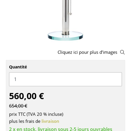
Bancs & Chaises longues
Poufs poires
Chaises de jardin
Chaises enfants
Cliquez ici pour plus d’images
Chaises à bascule
Quantité
Chaises de bureau
Chaises de conférence
Fauteuils de direction
560,00 €
Pièces détachées
654,00 €
prix TTC (TVA 20 % incluse)
... voir tous les sièges
plus les frais de
livraison
2 x en stock, livraison sous 2-5 jours ouvrables
Tables