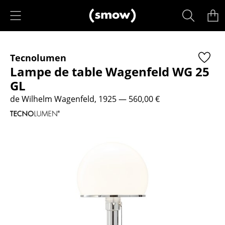
Accéder directement au contenu
Produits
Tecnolumen
Sièges
Lampe de table Wagenfeld WG 25
Chaises de cuisine & salle à manger
GL
de Wilhelm Wagenfeld, 1925
— 560,00 €
Canapés
Fauteuils
Fauteuils lounge
Chaises
Chaises cantilever
Chaises et Tabourets de bar
Tabourets