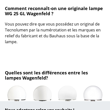
Comment reconnaît-on une originale lampe
Figurines & Miniatures
WG 25 GL Wagenfeld ?
Vases
Vous pouvez dire que vous possédez un original de
Plateaux
Tecnolumen par la numérotation et les marques en
relief du fabricant et du Bauhaus sous la base de la
Accessoires de bureau
lampe.
Boîtes de rangement
Couvertures
Coussins
Quelles sont les différences entre les
Tapis
lampes Wagenfeld?
Rideaux
... voir tous les accessoires
Nous adaptons selon vos souhaits !