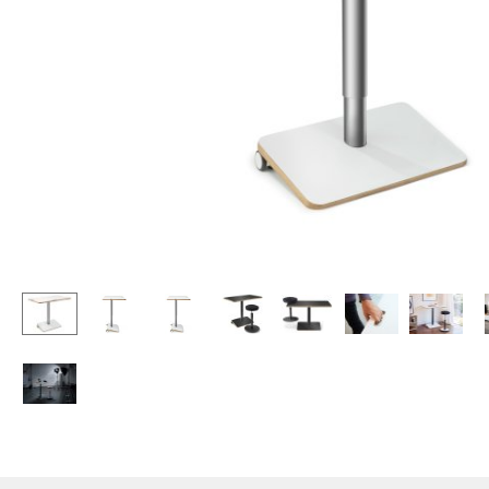
Tables enfants
Tabourets
Table de jardin
Bancs & Chaises longues
Chariots & Dessertes
Poufs poires
Pièces détachées
Chaises de jardin
... voir toutes les tables
Chaises enfants
Chaises à bascule
Chaises de bureau
Chaises de conférence
Fauteuils de direction
Pièces détachées
... voir tous les sièges
Accessoires
Horloges
Miroirs
Figurines & Miniatures