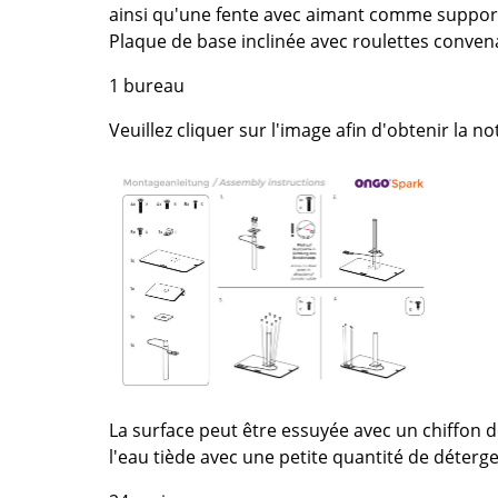
Thonet
Marcel Breuer
ainsi qu'une fente avec aimant comme support
USM Haller
Philippe Starck
Plaque de base inclinée avec roulettes conven
Vitra
Ronan & Erwan Bouroull
1 bureau
... toutes les marques A-Z
... tous les designers A-Z
Veuillez cliquer sur l'image afin d'obtenir la n
Nouveauté smow
Inspiration
Éditions spéciales
Classiques du design
Les femmes dans le 
Design Bauhaus
Design Mid-Century
Design scandinave
Design italien
Design durable
La surface peut être essuyée avec un chiffon do
Matériaux naturels
l'eau tiède avec une petite quantité de déterge
Univers de couleurs