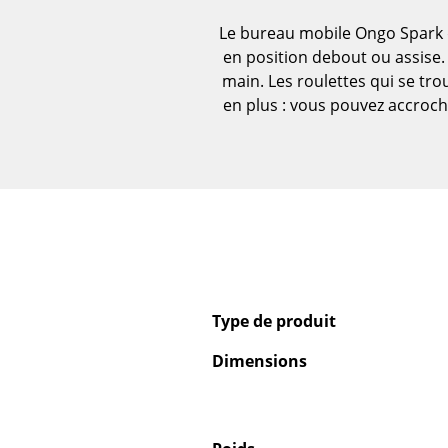
Vases
Le bureau mobile Ongo Spark 
Plateaux
en position debout ou assise. 
Accessoires de bureau
main. Les roulettes qui se tr
Boîtes de rangement
en plus : vous pouvez accroch
Couvertures
Coussins
Tapis
Rideaux
... voir tous les
accessoires
Type de produit
Dimensions