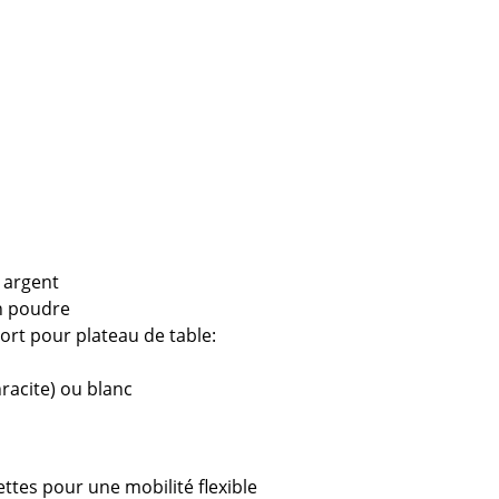
Cantines & Espaces communs
Solutions par branche
Travailler en sécurité
L’original
 argent
en poudre
ort pour plateau de table:
racite) ou blanc
e
ettes pour une mobilité flexible