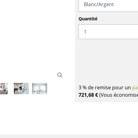
Garde-robes
Lampes sans fil
Petits rangements
... voir tous les lumina
Pièces détachées
Quantité
... voir tous les rangements
Configurateur USM Haller
3 % de remise pour un
pa
721,68 €
(Vous économis