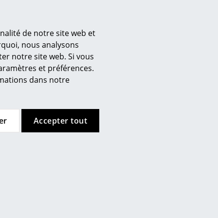
e de 3 ans sur le produit
nalité de notre site web et
’entreprise
urquoi, nous analysons
) / (version en allemand).
er notre site web. Si vous
 propos de nous
paramètres et préférences.
mow sur place
ormations dans notre
joignez l’équipe smow
availler chez smow
ewsletter
er
Accepter tout
urnal
ntions légales