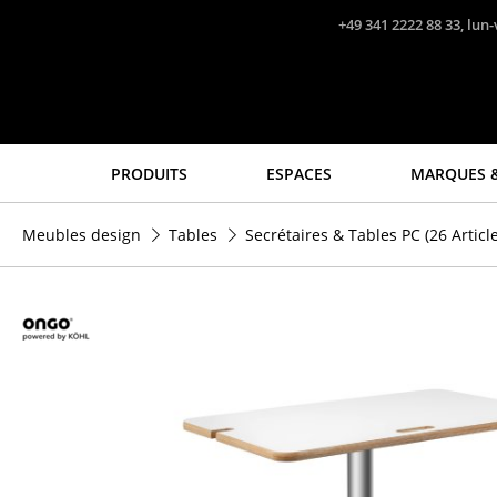
Accéder directement au contenu
+49 341 2222 88 33, lun-
PRODUITS
ESPACES
MARQUES &
Sièges
Tables
Meubles design
Tables
Secrétaires & Tables PC
(26 Articl
Chaises de cuisine & salle
Tables de repas
à manger
Tables d’appoint
Canapés
Tables basses
Fauteuils
Bureaux & Secrétaires
Fauteuils lounge
Secrétaires & Tables PC
Chaises
Tables de conférence et
Chaises cantilever
Pupitres
Chaises et Tabourets de
Tables hautes & Pupitres
bar