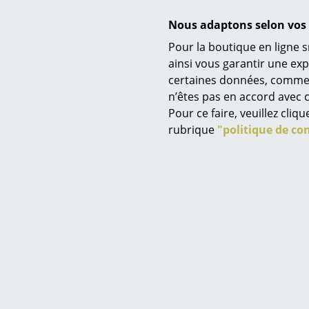
Garantie
Nous adaptons selon vos 
Pour la boutique en ligne s
Service
Données & Détails produit
ainsi vous garantir une ex
certaines données, comme, p
Contact
n’êtes pas en accord avec c
Paiement
Pour ce faire, veuillez cli
Livraison
rubrique
"politique de con
FAQ
Retours & échanges
Vos avantages en un cl
CGV
Protection des donné
Saisir un critère