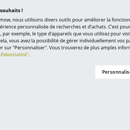
24 mois
L’original
souhaits !
Idées cadeaux
Le fabricant Ongo offre également une garanti
mow, nous utilisons divers outils pour améliorer la fonction
L
Veuillez cliquer sur l'image afin d'obtenir les
périence personnalisée de recherches et d’achats. C’est po
informations détaillées du produit (env. 1,7 MB
ar exemple, le type d’appareils que vous utilisez pour visit
À
ela, vous avez la possibilité de gérer individuellement vos 
s
quer sur "Personnaliser". Vous trouverez de plus amples inf
Re
fidentialité"
.
Tr
N
Personnalis
in d’oeil
Jo
Me
es