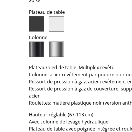
20 kg
Bureau
Entrée & Couloir
Plateau de table
Salle de Bain
Cellier & Buanderie
Jardin & Balcon
Colonne
Marques
Designers
Artemide
Alvar Aalto
Cassina
Arne Jacobsen
Plateau/pied de table: Multiplex revêtu
Colonne: acier revêtement par poudre noir ou
Fritz Hansen
Charles & Ray Eames
Ressort de pression à gaz: acier revêtement 
HAY
Eero Saarinen
Ressort de pression à gaz de couverture, supp
Knoll International
Egon Eiermann
acier
Louis Poulsen
Eileen Gray
Roulettes: matière plastique noir (version anth
Muuto
Jean Prouvé
Hauteur réglable (67-113 cm)
Nils Holger Moormann
Le Corbusier
Avec colonne de levage hydraulique
Richard Lampert
Ludwig Mies van der Roh
Plateau de table avec poignée intégrée et roul