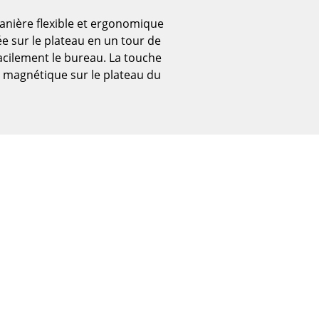
nière flexible et ergonomique
ée sur le plateau en un tour de
acilement le bureau. La touche
e magnétique sur le plateau du
Bureau
Poste de travail
Bureau de direction
Salles de réunion
Accueil & Réception