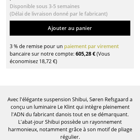
Disponible sous 3-5 semaines
Tables de repas
(Délai de livraison donné par le fabricant)
Tables d’appoint
Ajouter au panier
Tables basses
3 % de remise pour un
paiement par virement
Bureaux & Secrétaires
bancaire sur notre compte:
605,28 €
(Vous
Secrétaires & Tables PC
économisez
18,72 €
)
Tables de conférence et Pupitres
Tables hautes & Pupitres
Tables enfants
Avec l'élégante suspension Shibui, Søren Refsgaard a
conçu un luminaire Le Klint qui intègre pleinement
Table de jardin
l'ADN du fabricant danois tout en se démarquant.
L'abat-jour Shibui possède un rayonnement
Chariots & Dessertes
harmonieux, notamment grâce à son motif de pliage
Pièces détachées
régulier.