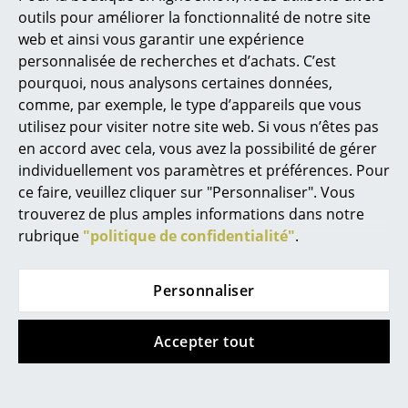
outils pour améliorer la fonctionnalité de notre site
Figurines & Miniatures
web et ainsi vous garantir une expérience
personnalisée de recherches et d’achats. C’est
Vases
pourquoi, nous analysons certaines données,
comme, par exemple, le type d’appareils que vous
Plateaux
utilisez pour visiter notre site web. Si vous n’êtes pas
Accessoires de bureau
en accord avec cela, vous avez la possibilité de gérer
individuellement vos paramètres et préférences. Pour
Boîtes de rangement
ce faire, veuillez cliquer sur "Personnaliser". Vous
trouverez de plus amples informations dans notre
Couvertures
Coups de coeur
rubrique
"politique de confidentialité"
.
Coussins
Tapis
Personnaliser
Rideaux
Accepter tout
... voir tous les accessoires