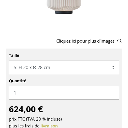
Bancs & Chaises longues
Poufs poires
Chaises de jardin
Cliquez ici pour plus d’images
Chaises enfants
Taille
Chaises à bascule
Chaises de bureau
Chaises de conférence
Quantité
Fauteuils de direction
Pièces détachées
624,00 €
... voir tous les sièges
prix TTC (TVA 20 % incluse)
plus les frais de
livraison
Tables