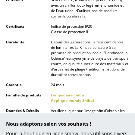
avec un chiffon doux légèrement humide et
... voir tous les luminaires
de l'eau tiède. N'utilisez pas de produits
corrosifs ou abrasifs.
Lits
Certificats
Indice de protection IP20
Classe de protection II
Lits doubles
Durabilité
Depuis des générations, le fabricant danois
Lits simples
de luminaires Le Klint se consacre à sa
prémisse de production locale. "Handmade in
Lits empilables
Odense" est synonyme de trajets de transport
courts, de qualité supérieure des matériaux et
d'artisanat de pliage traditionnel, et donc de
Lits enfants
durabilité convaincante.
Tables de chevet et Accessoires de lit
Garantie
24 mois
... voir tous les lits
Famille de produits
Lampadaire Shibu
Applique murale Shibui
Accessoires
Données & Détails
Veuillez cliquer sur l'image afin d'obtenir les
produit
informations détaillées (env. 0,4 MB).
Horloges
Nous adaptons selon vos souhaits !
Pour la boutique en ligne smow, nous utilisons divers
Miroirs