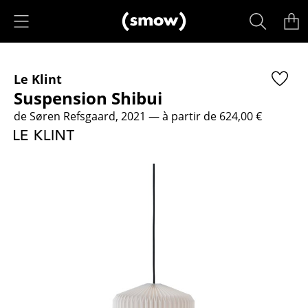
Accéder directement au contenu
Produits
Le Klint
Sièges
Suspension Shibui
Chaises de cuisine & salle à manger
de Søren Refsgaard, 2021
— à partir de 624,00 €
Canapés
Fauteuils
Fauteuils lounge
Chaises
Chaises cantilever
Chaises et Tabourets de bar
Tabourets