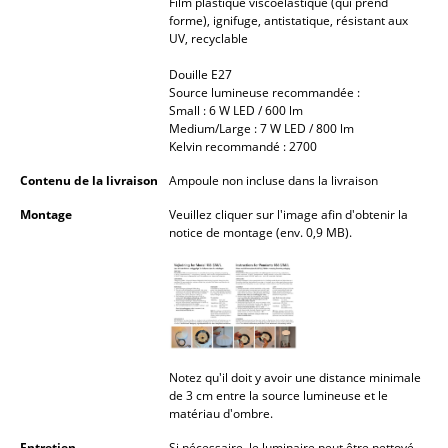
Film plastique viscoélastique (qui prend
forme), ignifuge, antistatique, résistant aux
Pièces détachées
UV, recyclable
... voir tous les rangements
Douille E27
Source lumineuse recommandée :
Small : 6 W LED / 600 lm
Luminaires
Medium/Large : 7 W LED / 800 lm
Kelvin recommandé : 2700
Suspensions & Plafonniers
Contenu de la livraison
Ampoule non incluse dans la livraison
Lampes de table
Montage
Veuillez cliquer sur l'image afin d'obtenir la
Lampes de bureau
notice de montage (env. 0,9 MB).
Lampadaires et Liseuses
Lampes de sol
Appliques murales
Notez qu'il doit y avoir une distance minimale
Luminaires d’extérieur
de 3 cm entre la source lumineuse et le
matériau d'ombre.
Lampes sans fil
Entretien
Si nécessaire, le luminaire peut être nettoyé