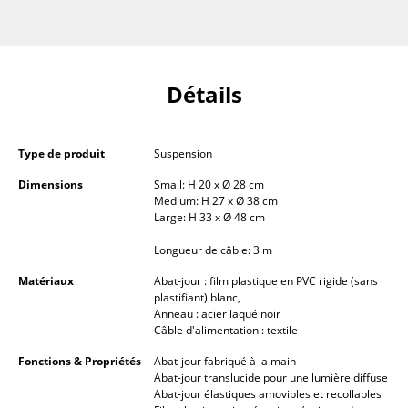
... voir toutes les tables
Rangements
Détails
Étagères & Armoires
Bibliothèques
Type de produit
Suspension
Étagères murales
Dimensions
Small: H 20 x Ø 28 cm
Medium: H 27 x Ø 38 cm
Buffets & Commodes
Large: H 33 x Ø 48 cm
Meubles TV
Longueur de câble: 3 m
Matériaux
Abat-jour : film plastique en PVC rigide (sans
Caissons roulants et Meubles d’appoint
plastifiant) blanc,
Anneau : acier laqué noir
Meubles de bar
Câble d'alimentation : textile
Garde-robes
Fonctions & Propriétés
Abat-jour fabriqué à la main
Abat-jour translucide pour une lumière diffuse
Petits rangements
Abat-jour élastiques amovibles et recollables