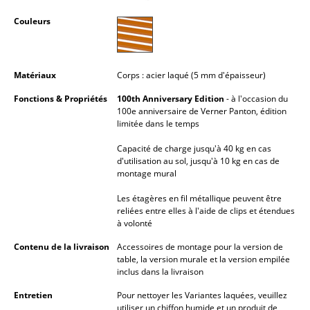
Pièces détachées
Couleurs
... voir tous les rangements
Matériaux
Corps : acier laqué (5 mm d'épaisseur)
Luminaires
Fonctions & Propriétés
100th Anniversary Edition
- à l'occasion du
Suspensions & Plafonniers
100e anniversaire de Verner Panton, édition
limitée dans le temps
Lampes de table
Capacité de charge jusqu'à 40 kg en cas
Lampes de bureau
d'utilisation au sol, jusqu'à 10 kg en cas de
montage mural
Lampadaires et Liseuses
Les étagères en fil métallique peuvent être
reliées entre elles à l'aide de clips et étendues
Lampes de sol
à volonté
Appliques murales
Contenu de la livraison
Accessoires de montage pour la version de
table, la version murale et la version empilée
Luminaires d’extérieur
inclus dans la livraison
Entretien
Pour nettoyer les Variantes laquées, veuillez
Lampes sans fil
utiliser un chiffon humide et un produit de