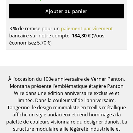
Tables de repas
Ajouter au panier
Tables d’appoint
3 % de remise pour un
paiement par virement
Tables basses
bancaire sur notre compte:
184,30 €
(Vous
économisez
5,70 €
)
Bureaux & Secrétaires
Secrétaires & Tables PC
Tables de conférence et Pupitres
À l'occasion du 100e anniversaire de Verner Panton,
Tables hautes & Pupitres
Montana présente l'emblématique étagère Panton
Wire dans une édition anniversaire exclusive et
Tables enfants
limitée. Dans la couleur vif de l'anniversaire,
Table de jardin
Tangerine, le design minimaliste en treillis métallique
affiche un style audacieux et rend hommage à la
Chariots & Dessertes
palette de couleurs visionnaire du designer danois. La
structure modulaire allie légèreté industrielle et
Pièces détachées