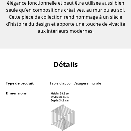
élégance fonctionnelle et peut être utilisée aussi bien
... voir toutes les tables
seule qu'en compositions créatives, au mur ou au sol.
Cette pièce de collection rend hommage à un siècle
Rangements
d'histoire du design et apporte une touche de vivacité
aux intérieurs modernes.
Étagères & Armoires
Bibliothèques
Étagères murales
Détails
Buffets & Commodes
Meubles TV
Type de produit
Table d'appoint/étagère murale
Caissons roulants et Meubles d’appoint
Dimensions
Meubles de bar
Garde-robes
Petits rangements