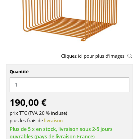
Bancs & Chaises longues
Poufs poires
Chaises de jardin
Chaises enfants
Cliquez ici pour plus d’images
Chaises à bascule
Quantité
Chaises de bureau
Chaises de conférence
Fauteuils de direction
190,00 €
Pièces détachées
prix TTC (TVA 20 % incluse)
plus les frais de
livraison
... voir tous les sièges
Plus de 5 x en stock, livraison sous 2-5 jours
ouvrables (pays de livraison France)
Tables