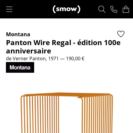
Accéder directement au contenu
Produits
Montana
Sièges
Panton Wire Regal - édition 100e
Chaises de cuisine & salle à manger
anniversaire
de Verner Panton, 1971
— 190,00 €
Canapés
Fauteuils
Fauteuils lounge
Chaises
Chaises cantilever
Chaises et Tabourets de bar
Tabourets