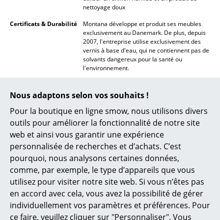
nettoyage doux
... voir tous les luminaires
Certificats & Durabilité
Montana développe et produit ses meubles
exclusivement au Danemark. De plus, depuis
Lits
2007, l'entreprise utilise exclusivement des
vernis à base d'eau, qui ne contiennent pas de
Lits doubles
solvants dangereux pour la santé ou
l'environnement.
Lits simples
Garantie
24 mois
Nous adaptons selon vos souhaits !
Lits empilables
Le fabricant Montana accorde en outre une
Pour la boutique en ligne smow, nous utilisons divers
garantie de 10 ans pour les produits Montana
Lits enfants
correctement montés et installés et pour une
outils pour améliorer la fonctionnalité de notre site
utilisation dans des conditions normales, y
web et ainsi vous garantir une expérience
Tables de chevet et Accessoires de lit
compris les recommandations de charge pour
personnalisée de recherches et d’achats. C’est
la construction, les pièces mobiles et la
... voir tous les lits
fonctionnalité. En ce qui concerne la durabilité
pourquoi, nous analysons certaines données,
de la peinture, les considérations habituelles
comme, par exemple, le type d’appareils que vous
relatives à l'usure et à la détérioration
Accessoires
utilisez pour visiter notre site web. Si vous n’êtes pas
s'appliquent. Les rayures peuvent être
réparées en appliquant un vernis de
en accord avec cela, vous avez la possibilité de gérer
Horloges
réparation, disponible dans toutes les
individuellement vos paramètres et préférences. Pour
couleurs actuelles chez les détaillants
ce faire, veuillez cliquer sur "Personnaliser". Vous
Miroirs
Montana.