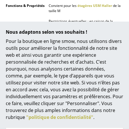
Fonctions & Propriétés
Convient pour les
étagères USM Haller
de la
Figurines & Miniatures
taille M
Vases
Restrictions éventuelles : en raison de la
position inversée de la tablette, les supports
Nous adaptons selon vos souhaits !
en bois ne peuvent pas être utilisés lorsque
Plateaux
les compartiments situés en dessous
Pour la boutique en ligne smow, nous utilisons divers
comportent des éléments tels que des
Accessoires de bureau
serrures ou des accessoires comme des
outils pour améliorer la fonctionnalité de notre site
tringles à vêtements ou des volets à
web et ainsi vous garantir une expérience
Boîtes de rangement
prospectus.
personnalisée de recherches et d’achats. C’est
Couvertures
Contenu de la livraison
1 x support en bois
pourquoi, nous analysons certaines données,
comme, par exemple, le type d’appareils que vous
Montage
Pour monter le support en bois, il faut
Coussins
utilisez pour visiter notre site web. Si vous n’êtes pas
retourner la tablette supérieure du meuble
USM Haller. Deux bandes magnétiques
en accord avec cela, vous avez la possibilité de gérer
Tapis
situées sous le support maintiennent la
individuellement vos paramètres et préférences. Pour
tablette en place ; il n'est pas nécessaire de la
Rideaux
ce faire, veuillez cliquer sur "Personnaliser". Vous
fixer davantage. Les instructions de montage
correspondantes sont incluses dans le
trouverez de plus amples informations dans notre
... voir tous les accessoires
contenu de la livraison.
rubrique
"politique de confidentialité"
.