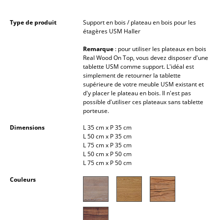
Pièces détachées
Type de produit
Support en bois / plateau en bois pour les
étagères USM Haller
... voir tous les rangements
Remarque
: pour utiliser les plateaux en bois
Luminaires
Real Wood On Top, vous devez disposer d'une
tablette USM comme support. L'idéal est
Suspensions & Plafonniers
simplement de retourner la tablette
supérieure de votre meuble USM existant et
d'y placer le plateau en bois. Il n'est pas
Lampes de table
possible d'utiliser ces plateaux sans tablette
porteuse.
Lampes de bureau
Dimensions
L 35 cm x P 35 cm
Lampadaires et Liseuses
L 50 cm x P 35 cm
L 75 cm x P 35 cm
Lampes de sol
L 50 cm x P 50 cm
L 75 cm x P 50 cm
Appliques murales
Couleurs
Luminaires d’extérieur
Lampes sans fil