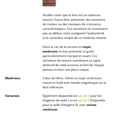
... voir tous les luminaires
Veuillez noter que le bois est un matériau
Lits
naturel. Il peut donc présenter des variations
de couleur ou des marques de croissance
Lits doubles
caractéristiques. Ces variations ne constituent
pas un défaut, mais soulignent l'authenticité
et le caractère unique de ce matériau naturel.
Lits simples
Dans le cas de la version en
noyer
Lits empilables
américain
, le bois présente un grain
particulièrement marqué et vivant. Ces
Lits enfants
variations de texture constituent un signe
distinctif de cette essence et font de chaque
Tables de chevet et Accessoires de lit
plateau en bois une pièce unique.
Matériaux
Cœur de hêtre, chêne ou noyer américain,
... voir tous les lits
massif et huilé avec bande magnétique sur la
face inférieure
Accessoires
Variantes
Également disponible en
set de 2
pour les
étagères de taille L et en
set de 3
Disponible
Horloges
pour la taille d'étagère XL avec
veines
continues
Miroirs