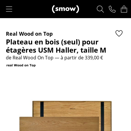
Accéder directement au contenu
Produits
Real Wood on Top
Sièges
Plateau en bois (seul) pour
Chaises de cuisine & salle à manger
étagères USM Haller, taille M
de Real Wood On Top
— à partir de 339,00 €
Canapés
Fauteuils
Fauteuils lounge
Chaises
Chaises cantilever
Chaises et Tabourets de bar
Tabourets