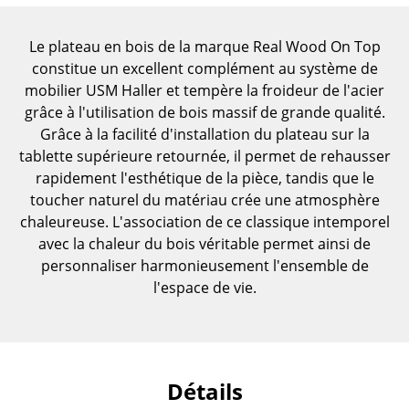
... voir toutes les tables
Le plateau en bois de la marque Real Wood On Top
Rangements
constitue un excellent complément au système de
mobilier USM Haller et tempère la froideur de l'acier
Étagères & Armoires
grâce à l'utilisation de bois massif de grande qualité.
Grâce à la facilité d'installation du plateau sur la
Bibliothèques
tablette supérieure retournée, il permet de rehausser
rapidement l'esthétique de la pièce, tandis que le
Étagères murales
toucher naturel du matériau crée une atmosphère
Buffets & Commodes
chaleureuse. L'association de ce classique intemporel
avec la chaleur du bois véritable permet ainsi de
Meubles TV
personnaliser harmonieusement l'ensemble de
Caissons roulants et Meubles d’appoint
l'espace de vie.
Meubles de bar
Garde-robes
Détails
Petits rangements