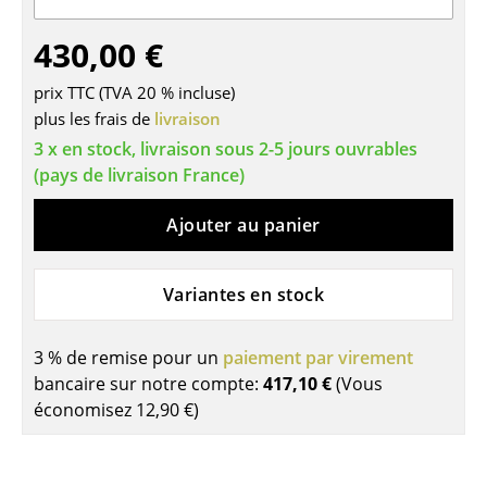
Tables de repas
430,00 €
Tables d’appoint
prix TTC (TVA 20 % incluse)
plus les frais de
livraison
Tables basses
3 x en stock, livraison sous 2-5 jours ouvrables
Bureaux & Secrétaires
(pays de livraison France)
Secrétaires & Tables PC
Ajouter au panier
Tables de conférence et Pupitres
Variantes en stock
Tables hautes & Pupitres
Tables enfants
3 % de remise pour un
paiement par virement
bancaire sur notre compte:
417,10 €
(Vous
Table de jardin
économisez
12,90 €
)
Chariots & Dessertes
Pièces détachées