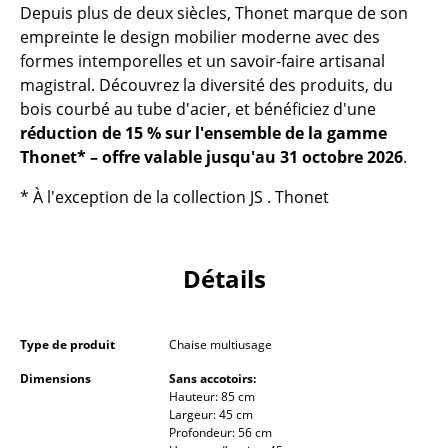
Depuis plus de deux siècles, Thonet marque de son
Pièces détachées
empreinte le design mobilier moderne avec des
formes intemporelles et un savoir-faire artisanal
... voir tous les rangements
magistral. Découvrez la diversité des produits, du
bois courbé au tube d'acier, et bénéficiez d'une
Luminaires
réduction de 15 % sur l'ensemble de la gamme
Suspensions & Plafonniers
Thonet* – offre valable jusqu'au 31 octobre 2026
.
Lampes de table
* À l'exception de la collection JS . Thonet
Lampes de bureau
Détails
Lampadaires et Liseuses
Lampes de sol
Type de produit
Chaise multiusage
Appliques murales
Dimensions
Sans accotoirs:
Luminaires d’extérieur
Hauteur: 85 cm
Largeur: 45 cm
Profondeur: 56 cm
Lampes sans fil