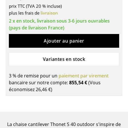
prix TTC (TVA 20 % incluse)
Tables de repas
plus les frais de
livraison
2 x en stock, livraison sous 3-6 jours ouvrables
Tables d’appoint
(pays de livraison France)
Tables basses
Ajouter au panier
Bureaux & Secrétaires
Secrétaires & Tables PC
Variantes en stock
Tables de conférence et Pupitres
3 % de remise pour un
paiement par virement
Tables hautes & Pupitres
bancaire sur notre compte:
855,54 €
(Vous
économisez
26,46 €
)
Tables enfants
Table de jardin
Chariots & Dessertes
La chaise cantilever Thonet S 40 outdoor s'inspire de
Pièces détachées