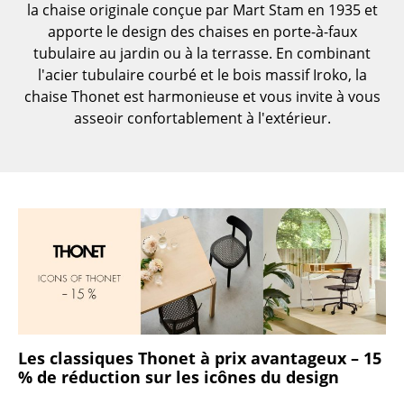
la chaise originale conçue par Mart Stam en 1935 et
... voir toutes les tables
apporte le design des chaises en porte-à-faux
tubulaire au jardin ou à la terrasse. En combinant
Rangements
l'acier tubulaire courbé et le bois massif Iroko, la
chaise Thonet est harmonieuse et vous invite à vous
Étagères & Armoires
asseoir confortablement à l'extérieur.
Bibliothèques
Étagères murales
Buffets & Commodes
Meubles TV
Caissons roulants et Meubles d’appoint
Meubles de bar
Garde-robes
Les classiques Thonet à prix avantageux – 15
% de réduction sur les icônes du design
Petits rangements