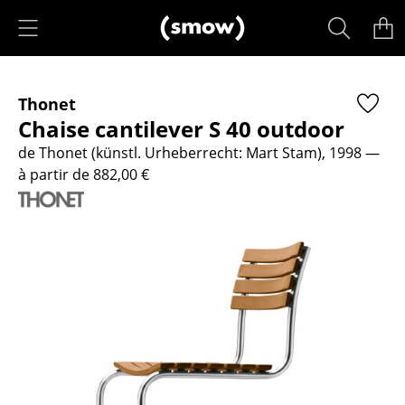
Accéder directement au contenu
Produits
Thonet
Sièges
Chaise cantilever S 40 outdoor
Chaises de cuisine & salle à manger
de Thonet (künstl. Urheberrecht: Mart Stam), 1998
—
à partir de 882,00 €
Canapés
Fauteuils
Fauteuils lounge
Chaises
Chaises cantilever
Chaises et Tabourets de bar
Tabourets