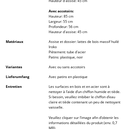
Hauteur d'assise: 45 cm
... voir tous les luminaires
Avec accotoirs:
Hauteur: 85 cm
Lits
Largeur: 55 cm
Profondeur: 56 cm
Hauteur d'assise: 45 cm
Lits doubles
Matériaux
Assise et dossier: lattes de bois massif huilé
Lits simples
Iroko
Piètement: tube d'acier
Lits empilables
Patins: plastique, noir
Variantes
Avec ou sans accotoirs
Lits enfants
Lieferumfang
Avec patins en plastique
Tables de chevet et Accessoires de lit
Entretien
Les surfaces en bois et en acier sont à
... voir tous les lits
nettoyer à l’aide d’un chiffon humide et tiède.
Si besoin, veuillez imbiber le chiffon d’eau
claire et tiède contenant un peu de nettoyant
Accessoires
vaisselle.
Horloges
Veuillez cliquer sur l’image afin d’obtenir les
informations détaillées du produit (env. 0,7
Miroirs
MB).