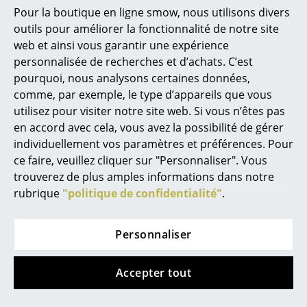
Espaces
Pour la boutique en ligne smow, nous utilisons divers
Produktdatenblatt
Veuillez cliquer sur l'image afin d'obtenir les
outils pour améliorer la fonctionnalité de notre site
Maison
informations détaillées (env. 1,3 MB)
web et ainsi vous garantir une expérience
Salon et Salle de séjour
personnalisée de recherches et d’achats. C’est
pourquoi, nous analysons certaines données,
Cuisine & Salle à manger
comme, par exemple, le type d’appareils que vous
utilisez pour visiter notre site web. Si vous n’êtes pas
Chambre à coucher
en accord avec cela, vous avez la possibilité de gérer
Chambre enfant
individuellement vos paramètres et préférences. Pour
ce faire, veuillez cliquer sur "Personnaliser". Vous
Bureau
trouverez de plus amples informations dans notre
rubrique
"politique de confidentialité"
.
Entrée & Couloir
Salle de Bain
Personnaliser
Offres
Cellier & Buanderie
Accepter tout
Jardin & Balcon
Offre
Offre