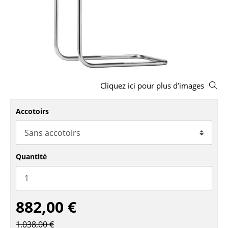
Bancs & Chaises longues
Poufs poires
Chaises de jardin
Chaises enfants
Cliquez ici pour plus d’images
Chaises à bascule
Accotoirs
Chaises de bureau
Chaises de conférence
Quantité
Fauteuils de direction
Pièces détachées
... voir tous les sièges
882,00 €
1.038,00 €
Tables