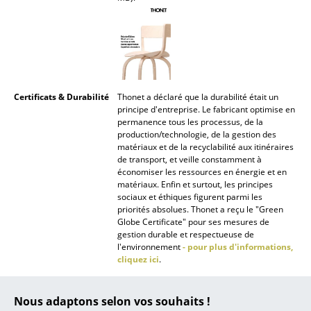
Figurines & Miniatures
Vases
Plateaux
Certificats & Durabilité
Thonet a déclaré que la durabilité était un
Accessoires de bureau
principe d'entreprise. Le fabricant optimise en
permanence tous les processus, de la
Boîtes de rangement
production/technologie, de la gestion des
matériaux et de la recyclabilité aux itinéraires
de transport, et veille constamment à
Couvertures
économiser les ressources en énergie et en
matériaux. Enfin et surtout, les principes
Coussins
sociaux et éthiques figurent parmi les
priorités absolues. Thonet a reçu le "Green
Tapis
Globe Certificate" pour ses mesures de
gestion durable et respectueuse de
Rideaux
l'environnement
- pour plus d'informations,
cliquez ici
.
... voir tous les accessoires
Garantie
24 mois
Nous adaptons selon vos souhaits !
Famille de produits
S 1040 Outdoor