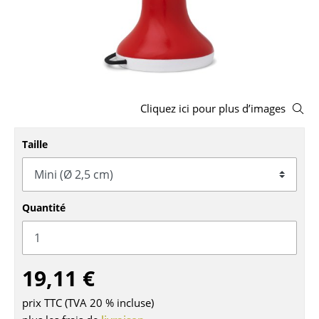
Bancs & Chaises longues
Poufs poires
Chaises de jardin
Cliquez ici pour plus d’images
Chaises enfants
Chaises à bascule
Taille
Chaises de bureau
Chaises de conférence
Quantité
Fauteuils de direction
Pièces détachées
19,11 €
... voir tous les sièges
prix TTC (TVA 20 % incluse)
Tables