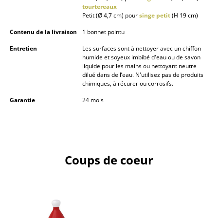
tourtereaux
Pièces détachées
Petit (Ø 4,7 cm) pour
singe petit
(H 19 cm)
... voir tous les rangements
Contenu de la livraison
1 bonnet pointu
Entretien
Les surfaces sont à nettoyer avec un chiffon
Luminaires
humide et soyeux imbibé d'eau ou de savon
liquide pour les mains ou nettoyant neutre
Suspensions & Plafonniers
dilué dans de l’eau. N'utilisez pas de produits
chimiques, à récurer ou corrosifs.
Lampes de table
Garantie
24 mois
Lampes de bureau
Lampadaires et Liseuses
Lampes de sol
Coups de coeur
Appliques murales
Luminaires d’extérieur
Lampes sans fil