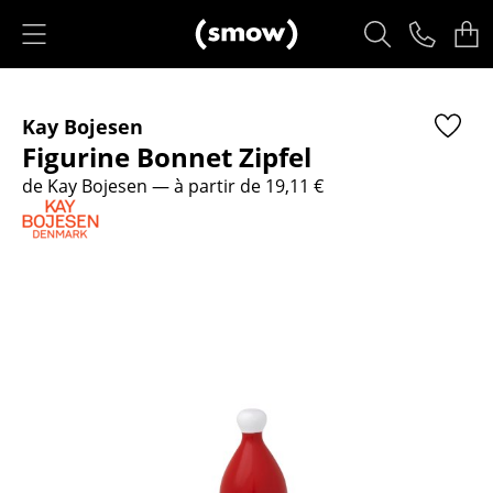
Accéder directement au contenu
Produits
Kay Bojesen
Sièges
Figurine Bonnet Zipfel
Chaises de cuisine & salle à manger
de Kay Bojesen
— à partir de 19,11 €
Canapés
Fauteuils
Fauteuils lounge
Chaises
Chaises cantilever
Chaises et Tabourets de bar
Tabourets