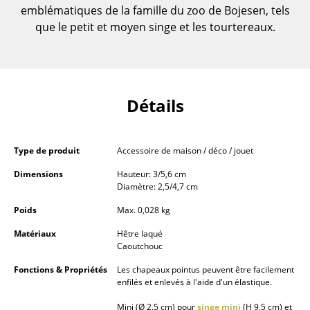
emblématiques de la famille du zoo de Bojesen, tels
... voir toutes les tables
que le petit et moyen singe et les tourtereaux.
Rangements
Étagères & Armoires
Détails
Bibliothèques
Étagères murales
Type de produit
Accessoire de maison / déco / jouet
Buffets & Commodes
Dimensions
Hauteur: 3/5,6 cm
Diamètre: 2,5/4,7 cm
Meubles TV
Poids
Max. 0,028 kg
Caissons roulants et Meubles d’appoint
Matériaux
Hêtre laqué
Meubles de bar
Caoutchouc
Fonctions & Propriétés
Les chapeaux pointus peuvent être facilement
Garde-robes
enfilés et enlevés à l'aide d'un élastique.
Petits rangements
Mini (Ø 2,5 cm) pour
singe mini
(H 9,5 cm) et