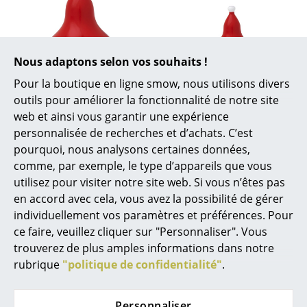
... voir tous les luminaires
Lits
Nous adaptons selon vos souhaits !
Lits doubles
Kay Bojesen
Kay Bojesen
Pour la boutique en ligne smow, nous utilisons divers
Figurine Bonnet
Figurine Bonnet
outils pour améliorer la fonctionnalité de notre site
Lits simples
Zipfel, Petit (Ø 4,7
Zipfel, Mini (Ø 2,5 cm)
web et ainsi vous garantir une expérience
cm)
personnalisée de recherches et d’achats. C’est
Lits empilables
19,11 €
pourquoi, nous analysons certaines données,
24,16 €
3 x en stock, livraison sous
Lits enfants
comme, par exemple, le type d’appareils que vous
2-5 jours ouvrables (pays
Plus de 3 x en stock,
utilisez pour visiter notre site web. Si vous n’êtes pas
de livraison France)
livraison sous 2-5 jours
Tables de chevet et Accessoires de lit
en accord avec cela, vous avez la possibilité de gérer
ouvrables (pays de
individuellement vos paramètres et préférences. Pour
... voir tous les lits
livraison France)
ce faire, veuillez cliquer sur "Personnaliser". Vous
trouverez de plus amples informations dans notre
Accessoires
rubrique
"politique de confidentialité"
.
Horloges
Vous aimerez aussi
Miroirs
Personnaliser