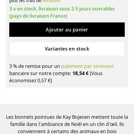
plus les frais de
livraison
3 x en stock, livraison sous 2-5 jours ouvrables
Tables de repas
(pays de livraison France)
Tables d’appoint
Ajouter au panier
Tables basses
Bureaux & Secrétaires
Variantes en stock
Secrétaires & Tables PC
3 % de remise pour un
paiement par virement
Tables de conférence et Pupitres
bancaire sur notre compte:
18,54 €
(Vous
économisez
0,57 €
)
Tables hautes & Pupitres
Tables enfants
Table de jardin
Les bonnets pointues de Kay Bojesen mettent toute la
Chariots & Dessertes
famille dans l'ambiance de Noël en un clin d'œil. Ils
Pièces détachées
conviennent à certains des animaux en bois