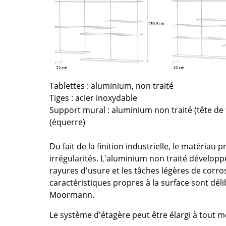
Thonet
Marcel Breuer
USM Haller
Philippe Starck
Vitra
Ronan & Erwan Bouroull
... toutes les marques A-Z
... tous les designers A-Z
Nouveauté smow
Inspiration
Tablettes : aluminium, non traité
Éditions spéciales
Tiges : acier inoxydable
Classiques du design
Support mural : aluminium non traité (tête de f
Les femmes dans le 
(équerre)
Design Bauhaus
Du fait de la finition industrielle, le matériau 
Design Mid-Century
irrégularités. L'aluminium non traité développ
Design scandinave
rayures d'usure et les tâches légères de corros
Design italien
caractéristiques propres à la surface sont dé
Design durable
Moormann.
Matériaux naturels
Le système d'étagère peut être élargi à tout
Univers de couleurs