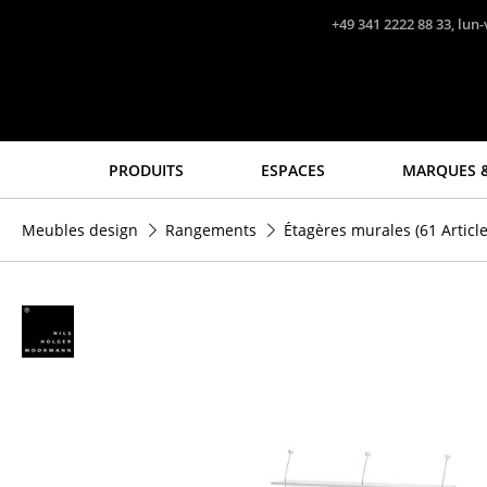
Accéder directement au contenu
+49 341 2222 88 33, lun-
PRODUITS
ESPACES
MARQUES &
Sièges
Tables
Meubles design
Rangements
Étagères murales
(61 Article
Chaises de cuisine & salle
Tables de repas
à manger
Tables d’appoint
Canapés
Tables basses
Fauteuils
Bureaux & Secrétaires
Fauteuils lounge
Secrétaires & Tables PC
Chaises
Tables de conférence et
Chaises cantilever
Pupitres
Chaises et Tabourets de
Tables hautes & Pupitres
bar