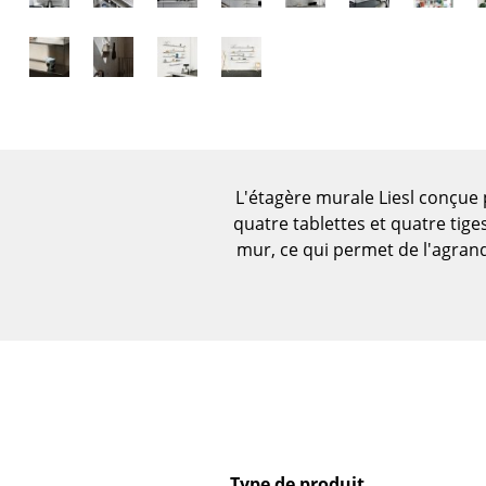
Vases
Plateaux
Accessoires de bureau
Boîtes de rangement
Couvertures
Coussins
L'étagère murale Liesl conçue
Tapis
quatre tablettes et quatre tige
Rideaux
mur, ce qui permet de l'agrandir
... voir tous les
accessoires
Type de produit