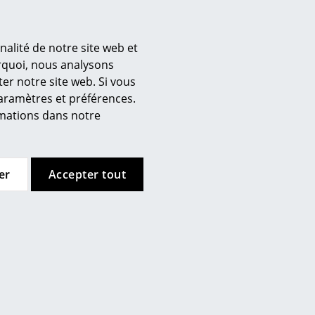
kg max.
n : 80 kg max.
nalité de notre site web et
’entreprise
urquoi, nous analysons
et de l'étagère. La résistance
er notre site web. Si vous
 propos de nous
paramètres et préférences.
mow sur place
ral sont fournies
ormations dans notre
joignez l’équipe smow
ns détaillées (env. 0,1 Mo).
availler chez smow
ewsletter
er
Accepter tout
urnal
ntions légales