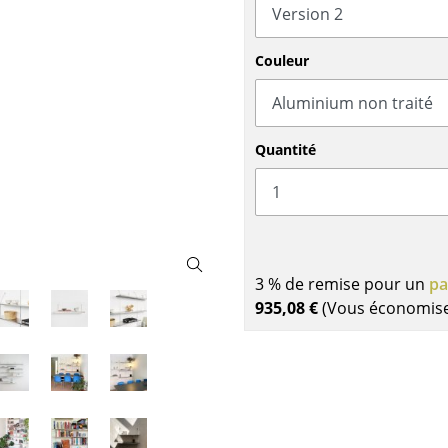
Garde-robes
Lampes sans fil
Petits rangements
... voir tous les lumina
Pièces détachées
Couleur
... voir tous les rangements
Configurateur USM Haller
Quantité
3 % de remise pour un
pa
935,08 €
(Vous économis