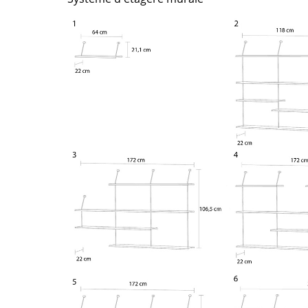
Bureau
Entrée & Couloir
Salle de Bain
Cellier & Buanderie
Jardin & Balcon
Marques
Designers
Artemide
Alvar Aalto
Cassina
Arne Jacobsen
Fritz Hansen
Charles & Ray Eames
HAY
Eero Saarinen
Knoll International
Egon Eiermann
Louis Poulsen
Eileen Gray
Muuto
Jean Prouvé
Nils Holger Moormann
Le Corbusier
Richard Lampert
Ludwig Mies van der Roh