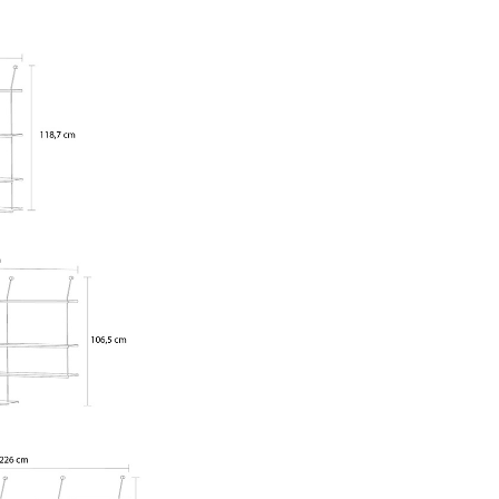
Cantines & Espaces communs
Solutions par branche
Travailler en sécurité
L’original
e