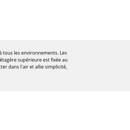
à tous les environnements. Les
'étagère supérieure est fixée au
r dans l'air et allie simplicité,
Bureau
Poste de travail
Bureau de direction
Salles de réunion
Accueil & Réception