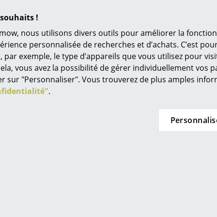
L’original
Charge maximale supportée par tablette : 10 
souhaits !
Idées cadeaux
Charge maximale supportée par tête de fixatio
mow, nous utilisons divers outils pour améliorer la fonction
L
périence personnalisée de recherches et d’achats. C’est po
Les têtes de fixation supportent le poids compl
ar exemple, le type d’appareils que vous utilisez pour visit
du mur doit de fait être contrôlée.
À
ela, vous avez la possibilité de gérer individuellement vos 
s
Les vis et chevilles nécessaires au montage mu
quer sur "Personnaliser". Vous trouverez de plus amples inf
Re
fidentialité"
.
Cliquer sur l'image pour obtenir des informatio
Tr
N
Personnalis
in d’oeil
Jo
Me
es