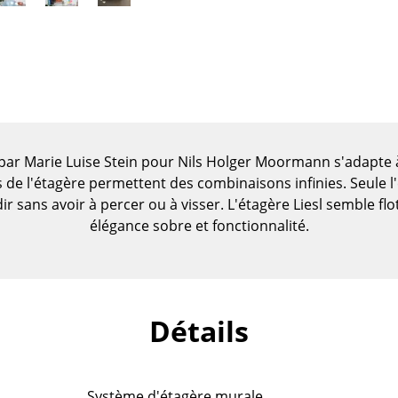
 par Marie Luise Stein pour Nils Holger Moormann s'adapte 
s de l'étagère permettent des combinaisons infinies. Seule l
 sans avoir à percer ou à visser. L'étagère Liesl semble flotte
élégance sobre et fonctionnalité.
Maison
Salon et Salle de séjour
Détails
Cuisine & Salle à manger
Chambre à coucher
Chambre enfant
Système d'étagère murale