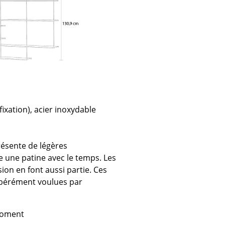
ec
ixation), acier inoxydable
design
présente de légères
e une patine avec le temps. Les
ion en font aussi partie. Ces
libérément voulues par
 moment