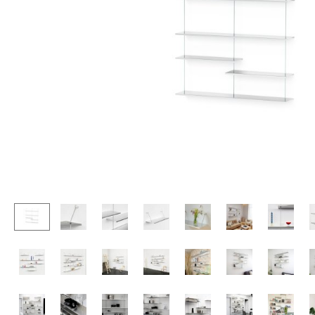
Tables enfants
Tabourets
Table de jardin
Bancs & Chaises longues
Chariots & Dessertes
Poufs poires
Pièces détachées
Chaises de jardin
... voir toutes les tables
Chaises enfants
Chaises à bascule
Chaises de bureau
Chaises de conférence
Fauteuils de direction
Pièces détachées
... voir tous les sièges
Accessoires
Horloges
Miroirs
Figurines & Miniatures