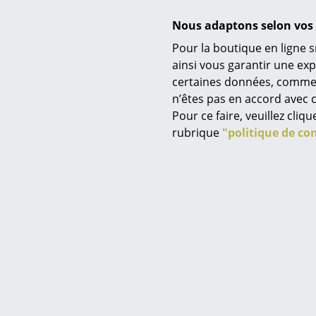
Nous adaptons selon vos 
Pour la boutique en ligne s
Service
ainsi vous garantir une ex
certaines données, comme, p
Contact
n’êtes pas en accord avec c
Paiement
Contenu de la livraison
Pour ce faire, veuillez cli
Livraison
rubrique
"politique de con
Montage
FAQ
Retours & échanges
Vos avantages en un cl
CGV
Protection des donné
Saisir un critère