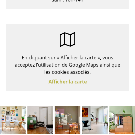
Bancs & Chaises longues
Poufs poires
Chaises de jardin
Chaises enfants
En cliquant sur « Afficher la carte », vous
Chaises à bascule
acceptez l’utilisation de Google Maps ainsi que
Chaises de bureau
les cookies associés.
Afficher la carte
Chaises de conférence
Fauteuils de direction
Pièces détachées
... voir tous les sièges
Tables