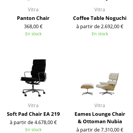
Espaces
Vitra
Vitra
Maison
Panton Chair
Coffee Table Noguchi
Salon et Salle de séjour
368,00 €
à partir de 2.692,00 €
En stock
En stock
Cuisine & Salle à manger
Chambre à coucher
Chambre enfant
Bureau
Entrée & Couloir
Salle de Bain
Vitra
Vitra
Cellier & Buanderie
Soft Pad Chair EA 219
Eames Lounge Chair
Jardin & Balcon
& Ottoman Nubia
à partir de 4.678,00 €
à partir de 7.310,00 €
En stock