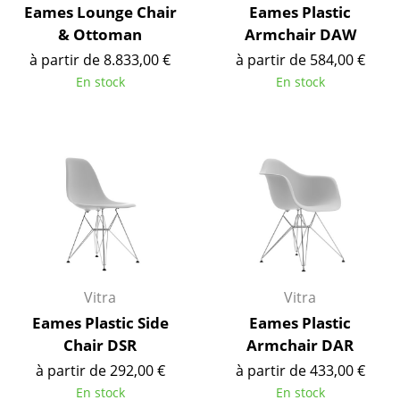
Eames Lounge Chair
Eames Plastic
Pièces détachées
& Ottoman
Armchair DAW
... voir tous les rangements
à partir de 8.833,00 €
à partir de 584,00 €
En stock
En stock
Luminaires
Suspensions & Plafonniers
Lampes de table
Lampes de bureau
Lampadaires et Liseuses
Lampes de sol
Vitra
Vitra
Appliques murales
Eames Plastic Side
Eames Plastic
Chair DSR
Armchair DAR
Luminaires d’extérieur
à partir de 292,00 €
à partir de 433,00 €
Lampes sans fil
En stock
En stock