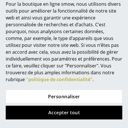
Marcel Breuer
à partir de 398,00 €
En stock
Pour la boutique en ligne smow, nous utilisons divers
En stock
outils pour améliorer la fonctionnalité de notre site
Philippe Starck
web et ainsi vous garantir une expérience
Ronan & Erwan Bouroullec
personnalisée de recherches et d’achats. C’est
pourquoi, nous analysons certaines données,
... tous les designers A-Z
comme, par exemple, le type d’appareils que vous
utilisez pour visiter notre site web. Si vous n’êtes pas
Thèmes
en accord avec cela, vous avez la possibilité de gérer
individuellement vos paramètres et préférences. Pour
Nouveauté smow
ce faire, veuillez cliquer sur "Personnaliser". Vous
trouverez de plus amples informations dans notre
Inspiration
Vitra
Vitra
rubrique
"politique de confidentialité"
.
Éditions spéciales
Fauteuil Grand Repos
Table d'appoint
Occasional Table LTR
à partir de 5.203,00 €
Classiques du design
Personnaliser
à partir de 297,00 €
En stock
Les femmes dans le design
En stock
Accepter tout
Design Bauhaus