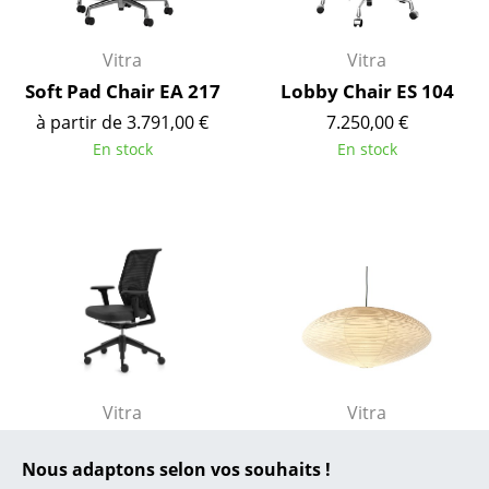
... toutes les marques A-Z
Designers
Vitra
Vitra
Soft Pad Chair EA 217
Lobby Chair ES 104
Alvar Aalto
à partir de 3.791,00 €
7.250,00 €
Arne Jacobsen
En stock
En stock
Charles & Ray Eames
Eero Saarinen
Egon Eiermann
Eileen Gray
Jean Prouvé
Le Corbusier
Vitra
Vitra
ID Mesh
Suspension Akari 26A
Ludwig Mies van der Rohe
Nous adaptons selon vos souhaits !
/ 21A / 15A
à partir de 729,00 €