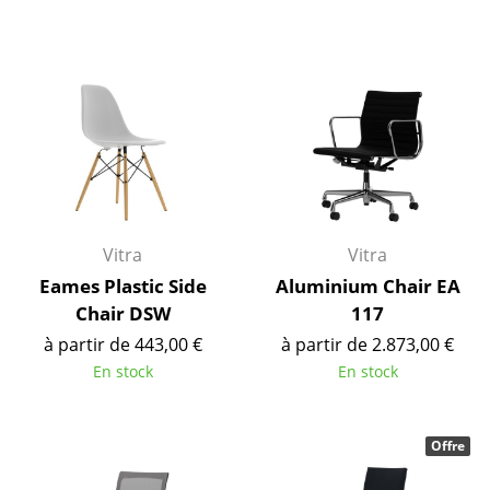
... voir tous les luminaires
Lits
Lits doubles
Lits simples
Lits empilables
Vitra
Vitra
Lits enfants
Eames Plastic Side
Aluminium Chair EA
Tables de chevet et Accessoires de lit
Chair DSW
117
... voir tous les lits
à partir de 443,00 €
à partir de 2.873,00 €
En stock
En stock
Accessoires
Horloges
Offre
Miroirs