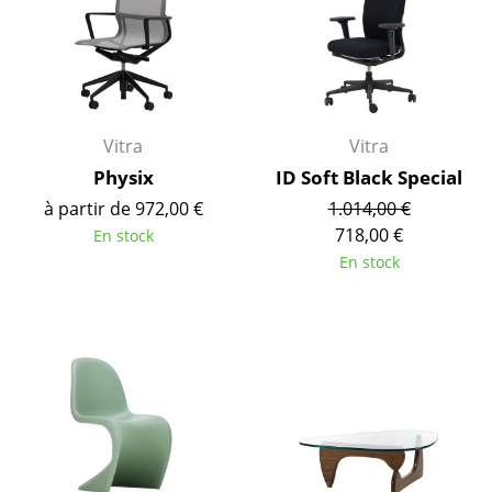
Figurines & Miniatures
Vases
Plateaux
Vitra
Vitra
Accessoires de bureau
Physix
ID Soft Black Special
à partir de 972,00 €
1.014,00 €
Boîtes de rangement
718,00 €
En stock
Couvertures
En stock
Coussins
Tapis
Rideaux
... voir tous les accessoires