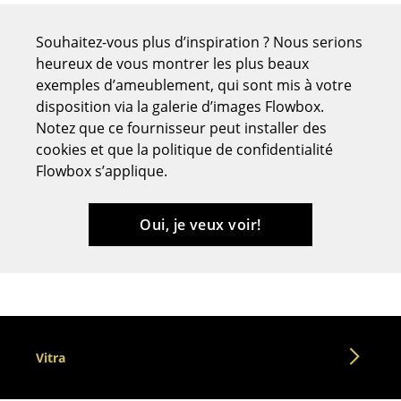
Tables de repas
Souhaitez-vous plus d’inspiration ? Nous serions
heureux de vous montrer les plus beaux
Tables d’appoint
exemples d’ameublement, qui sont mis à votre
Tables basses
disposition via la galerie d’images Flowbox.
Notez que ce fournisseur peut installer des
Bureaux & Secrétaires
cookies et que la politique de confidentialité
Flowbox s’applique.
Secrétaires & Tables PC
Tables de conférence et Pupitres
Oui, je veux voir!
Tables hautes & Pupitres
Tables enfants
Table de jardin
Chariots & Dessertes
Vitra
Pièces détachées