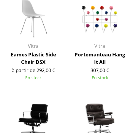
Cassina
Fritz Hansen
HAY
Knoll International
Vitra
Vitra
Louis Poulsen
Eames Plastic Side
Portemanteau Hang
Chair DSX
It All
Muuto
à partir de 292,00 €
307,00 €
Nils Holger Moormann
En stock
En stock
Richard Lampert
Thonet
USM Haller
Vitra