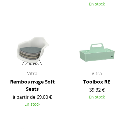
Bureau
En stock
Poste de travail
Bureau de direction
Salles de réunion
Accueil & Réception
Cantines & Espaces communs
Solutions par branche
Vitra
Vitra
Travailler en sécurité
Rembourrage Soft
Toolbox RE
Seats
39,32 €
Marques & Designers
à partir de 69,00 €
En stock
En stock
Marques
Artemide