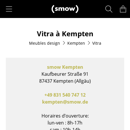
Accéder directement au contenu
Produits
Vitra à Kempten
Sièges
Meubles design
Kempten
Vitra
Chaises de cuisine & salle à manger
Canapés
smow Kempten
Fauteuils
Kaufbeurer Straße 91
87437 Kempten (Allgäu)
Fauteuils lounge
Chaises
+49 831 540 747 12
kempten@smow.de
Chaises cantilever
Horaires d’ouverture:
Chaises et Tabourets de bar
lun-ven : 8h-17h
Tabourets
sam : 10h-14h