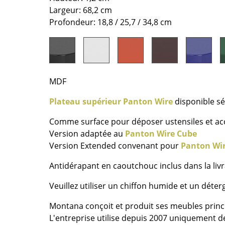
Bureau
Largeur: 68,2 cm
Entrée & Couloir
Profondeur: 18,8 / 25,7 / 34,8 cm
Salle de Bain
Cellier & Buanderie
Jardin & Balcon
Marques
Designers
MDF
Artemide
Alvar Aalto
Plateau supérieur Panton Wire
disponible s
Cassina
Arne Jacobsen
Comme surface pour déposer ustensiles et ac
Fritz Hansen
Charles & Ray Eames
Version adaptée au
Panton Wire Cube
HAY
Eero Saarinen
Version Extended convenant pour
Panton Wi
Knoll International
Egon Eiermann
Antidérapant en caoutchouc inclus dans la liv
Louis Poulsen
Eileen Gray
Muuto
Jean Prouvé
Veuillez utiliser un chiffon humide et un déte
Nils Holger Moormann
Le Corbusier
Montana conçoit et produit ses meubles prin
Richard Lampert
Ludwig Mies van der Roh
L'entreprise utilise depuis 2007 uniquement d