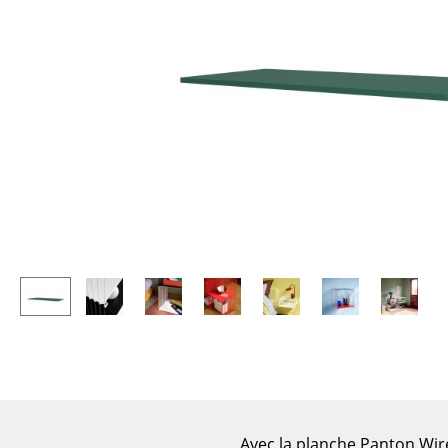
Tables enfants
Tabourets
Table de jardin
Bancs & Chaises longues
Chariots & Dessertes
Poufs poires
Pièces détachées
Chaises de jardin
... voir toutes les tables
Chaises enfants
Chaises à bascule
Chaises de bureau
Chaises de conférence
Fauteuils de direction
Pièces détachées
... voir tous les sièges
Accessoires
Horloges
Miroirs
Figurines & Miniatures
Avec la planche Panton Wir