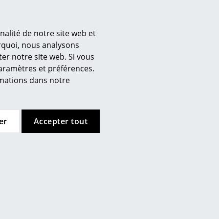
nalité de notre site web et
’entreprise
urquoi, nous analysons
er notre site web. Si vous
 propos de nous
paramètres et préférences.
mow sur place
ormations dans notre
joignez l’équipe smow
availler chez smow
ewsletter
er
Accepter tout
urnal
ntions légales