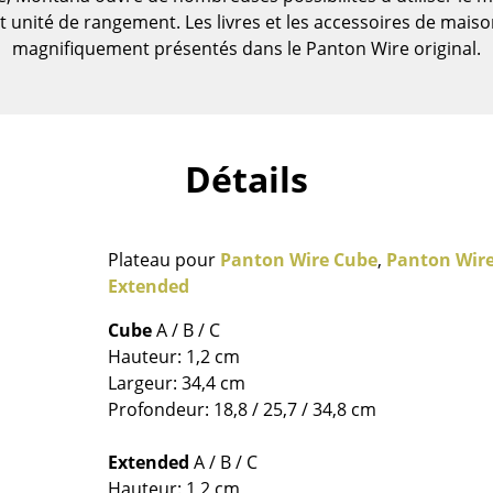
unité de rangement. Les livres et les accessoires de maison
magnifiquement présentés dans le Panton Wire original.
Détails
Plateau pour
Panton Wire Cube
,
Panton Wir
Extended
Cube
A / B / C
Maison
Hauteur: 1,2 cm
Salon et Salle de séjour
Largeur: 34,4 cm
Cuisine & Salle à manger
Profondeur: 18,8 / 25,7 / 34,8 cm
Chambre à coucher
Extended
A / B / C
Chambre enfant
Hauteur: 1,2 cm