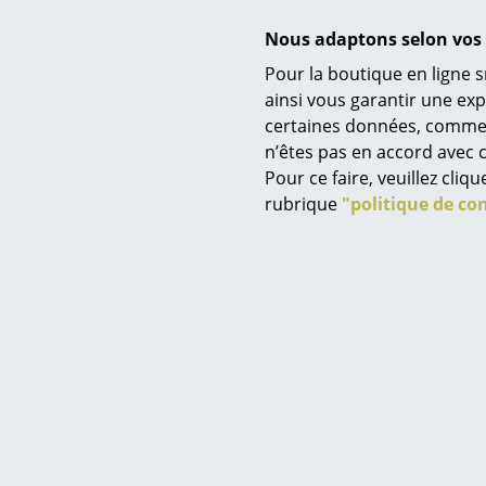
Nous adaptons selon vos 
Pour la boutique en ligne s
Service
ainsi vous garantir une ex
certaines données, comme, p
Contact
n’êtes pas en accord avec c
Paiement
Pour ce faire, veuillez cli
Livraison
rubrique
"politique de con
FAQ
Retours & échanges
Vos avantages en un cl
CGV
Protection des donné
Saisir un critère