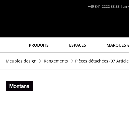
Accéder directement au contenu
+49 341 2222 88 33, lun-
PRODUITS
ESPACES
MARQUES &
Sièges
Tables
Meubles design
Rangements
Pièces détachées
(97 Article
Chaises de cuisine & salle
Tables de repas
à manger
Tables d’appoint
Canapés
Tables basses
Fauteuils
Bureaux & Secrétaires
Fauteuils lounge
Secrétaires & Tables PC
Chaises
Tables de conférence et
Chaises cantilever
Pupitres
Chaises et Tabourets de
Tables hautes & Pupitres
bar