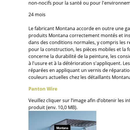
Thonet
Marcel Breuer
non-nocifs pour la santé ou pour l'environne
USM Haller
Philippe Starck
24 mois
Vitra
Ronan & Erwan Bouroull
... toutes les marques A-Z
... tous les designers A-Z
Le fabricant Montana accorde en outre une ga
produits Montana correctement montés et insta
Nouveauté smow
dans des conditions normales, y compris les
Inspiration
pour la construction, les pièces mobiles et la f
Éditions spéciales
concerne la durabilité de la peinture, les consi
Classiques du design
à l'usure et à la détérioration s'appliquent. L
Les femmes dans le 
réparées en appliquant un vernis de réparatio
couleurs actuelles chez les détaillants Montan
Design Bauhaus
Design Mid-Century
Panton Wire
Design scandinave
Veuillez cliquer sur l’image afin d’obtenir les 
Design italien
produit (env. 10,0 MB).
Design durable
Matériaux naturels
Univers de couleurs