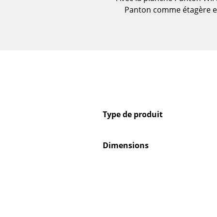
Vases
Panton comme étagère et 
Plateaux
Accessoires de bureau
Boîtes de rangement
Couvertures
Coussins
Tapis
Rideaux
Type de produit
... voir tous les
accessoires
Dimensions