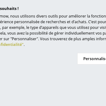
L’original
souhaits !
Idées cadeaux
mow, nous utilisons divers outils pour améliorer la fonction
L
périence personnalisée de recherches et d’achats. C’est po
ar exemple, le type d’appareils que vous utilisez pour visit
À
ela, vous avez la possibilité de gérer individuellement vos 
s
quer sur "Personnaliser". Vous trouverez de plus amples inf
Re
fidentialité"
.
Coups de coeur
Tr
N
Personnalis
in d’oeil
Jo
Me
es