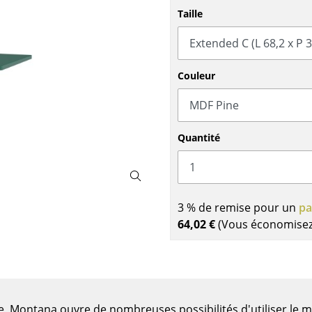
Garde-robes
Lampes sans fil
Taille
Petits rangements
... voir tous les lumina
Pièces détachées
... voir tous les rangements
Couleur
Configurateur USM Haller
Quantité
3 % de remise pour un
pa
64,02 €
(Vous économise
e, Montana ouvre de nombreuses possibilités d'utiliser le m