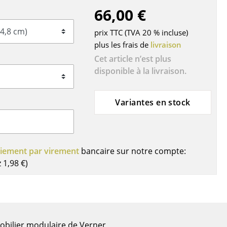
66,00 €
ires
prix TTC (TVA 20 % incluse)
plus les frais de
livraison
Cet article n’est plus
disponible à la livraison.
Variantes en stock
iement par virement
bancaire sur notre compte:
z
1,98 €
)
obilier modulaire de Verner