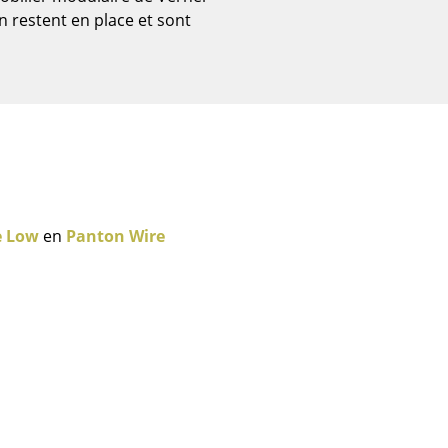
 restent en place et sont
e Low
en
Panton Wire
Bureau
Poste de travail
Bureau de direction
Salles de réunion
Accueil & Réception