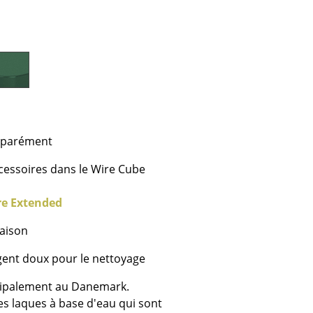
Cantines & Espaces communs
Solutions par branche
Travailler en sécurité
L’original
éparément
cessoires dans le Wire Cube
re Extended
raison
rgent doux pour le nettoyage
cipalement au Danemark.
e
es laques à base d'eau qui sont