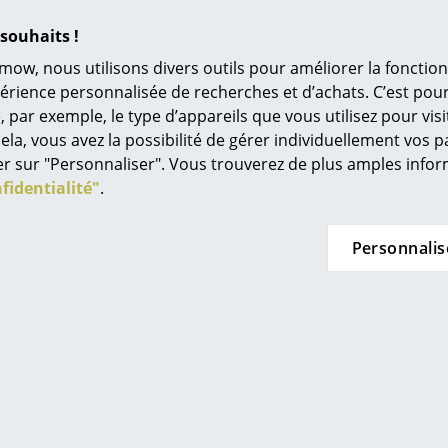
L’original
Montants: aluminium laminé, bronze, blanc ou 
souhaits !
Bague de correction de couleur: peinture pou
Idées cadeaux
mow, nous utilisons divers outils pour améliorer la fonction
100 % sans éblouissement
L
périence personnalisée de recherches et d’achats. C’est po
Répartition symétrique de la lumière
ar exemple, le type d’appareils que vous utilisez pour visit
À
Lumière dirigée vers le bas et latéralement
ela, vous avez la possibilité de gérer individuellement vos 
Douille E27, max. 75 Watt
s
quer sur "Personnaliser". Vous trouverez de plus amples inf
Câble textile blanc
Re
fidentialité"
.
Longueur de câble 3 mètres
Tr
N
Personnalis
in d’oeil
Jo
Me
es