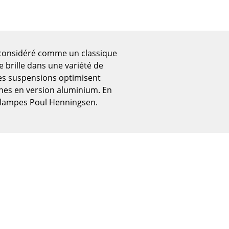
t considéré comme un classique
 brille dans une variété de
les suspensions optimisent
rnes en version aluminium. En
 lampes Poul Henningsen.
Bureau
Poste de travail
Bureau de direction
Salles de réunion
Accueil & Réception