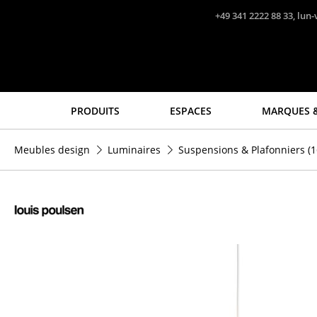
Accéder directement au contenu
+49 341 2222 88 33, lun-
PRODUITS
ESPACES
MARQUES &
Sièges
Tables
Meubles design
Luminaires
Suspensions & Plafonniers
(1
Chaises de cuisine & salle
Tables de repas
à manger
Tables d’appoint
Canapés
Tables basses
Fauteuils
Bureaux & Secrétaires
Fauteuils lounge
Secrétaires & Tables PC
Chaises
Tables de conférence et
Chaises cantilever
Pupitres
Chaises et Tabourets de
Tables hautes & Pupitres
bar