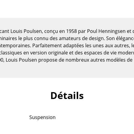
icant Louis Poulsen, conçu en 1958 par Poul Henningsen e
minaires le plus connu des amateurs de design. Son élégance
ntemporaines. Parfaitement adaptées les unes aux autres, 
classiques en version originale et des espaces de vie mode
500, Louis Poulsen propose de nombreux autres modèles de
Maison
Détails
Salon et Salle de séjour
Cuisine & Salle à manger
Suspension
Chambre à coucher
Chambre enfant