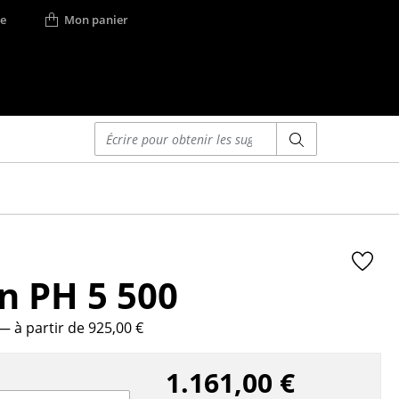
e
Mon panier
Saisir un critère
Lits
Lits doubles
Lits simples
Lits empilables
n PH 5 500
Lits enfants
ses
Tables de chevet et
Accessoires de lit
— à partir de 925,00 €
... voir tous les lits
1.161,00 €
r