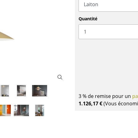
Garde-robes
Lampes sans fil
Petits rangements
... voir tous les lumina
Pièces détachées
Quantité
... voir tous les rangements
Configurateur USM Haller
3 % de remise pour un
pa
1.126,17 €
(Vous économ