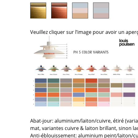
Thonet
Marcel Breuer
USM Haller
Philippe Starck
Vitra
Ronan & Erwan Bouroull
... toutes les marques A-Z
... tous les designers A-Z
Veuillez cliquer sur l’image pour avoir un aper
Nouveauté smow
Inspiration
Éditions spéciales
Classiques du design
Les femmes dans le 
Design Bauhaus
Design Mid-Century
Design scandinave
Design italien
Design durable
Abat-jour: aluminium/laiton/cuivre, étiré (var
Matériaux naturels
mat, variantes cuivre & laiton brillant, sinon l
Univers de couleurs
Anti-éblouissement: aluminium peint/laiton/cui