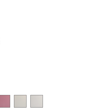
Cantines & Espaces communs
Solutions par branche
Travailler en sécurité
L’original
e