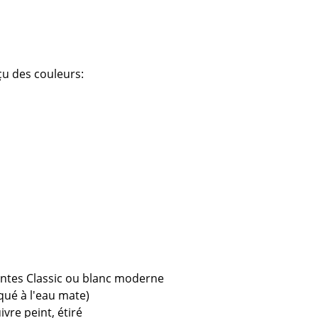
ec
çu des couleurs:
design
iantes Classic ou blanc moderne
aqué à l'eau mate)
vre peint, étiré