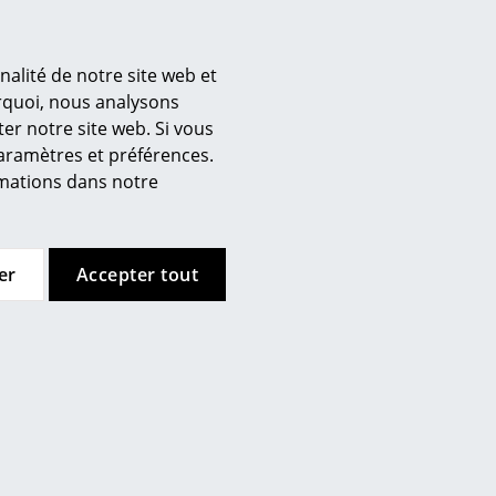
laqué violet
dre colorée
nalité de notre site web et
’entreprise
urquoi, nous analysons
er notre site web. Si vous
 propos de nous
paramètres et préférences.
mow sur place
ormations dans notre
joignez l’équipe smow
availler chez smow
ewsletter
er
Accepter tout
urnal
ntions légales