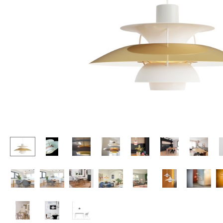
Tables enfants
Tabourets
Table de jardin
Bancs & Chaises longues
Chariots & Dessertes
Poufs poires
Pièces détachées
Chaises de jardin
... voir toutes les tables
Chaises enfants
Chaises à bascule
Chaises de bureau
Chaises de conférence
Fauteuils de direction
Pièces détachées
... voir tous les sièges
Accessoires
Horloges
Miroirs
Figurines & Miniatures