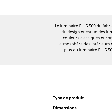
Vases
Plateaux
Accessoires de bureau
Boîtes de rangement
Le luminaire PH 5 500 du fabr
du design et est un des lu
Couvertures
couleurs classiques et co
Coussins
l'atmosphère des intérieurs 
Tapis
plus du luminaire PH 5 
Rideaux
... voir tous les
accessoires
Type de produit
Dimensions