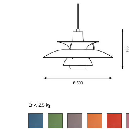
Bureau
Entrée & Couloir
Salle de Bain
Cellier & Buanderie
Jardin & Balcon
Marques
Designers
Artemide
Alvar Aalto
Cassina
Arne Jacobsen
Fritz Hansen
Charles & Ray Eames
HAY
Eero Saarinen
Knoll International
Egon Eiermann
Louis Poulsen
Eileen Gray
Env. 2,5 kg
Muuto
Jean Prouvé
Nils Holger Moormann
Le Corbusier
Richard Lampert
Ludwig Mies van der Roh