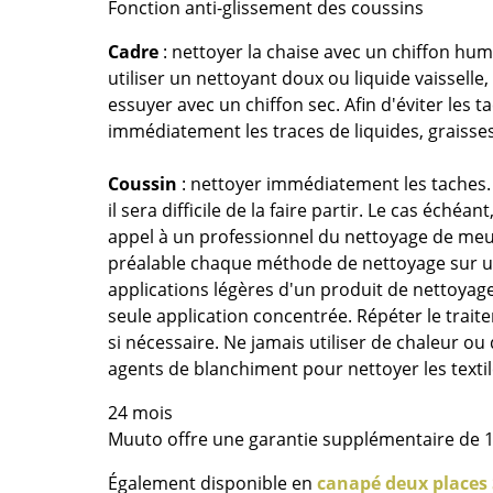
Thonet
Marcel Breuer
Fonction anti-glissement des coussins
USM Haller
Philippe Starck
Cadre
: nettoyer la chaise avec un chiffon humi
Vitra
Ronan & Erwan Bouroull
utiliser un nettoyant doux ou liquide vaisselle
... toutes les marques A-Z
... tous les designers A-Z
essuyer avec un chiffon sec. Afin d'éviter les ta
immédiatement les traces de liquides, graisses
Nouveauté smow
Inspiration
Coussin
: nettoyer immédiatement les taches. P
Éditions spéciales
il sera difficile de la faire partir. Le cas échéa
Classiques du design
appel à un professionnel du nettoyage de meu
préalable chaque méthode de nettoyage sur un
Les femmes dans le 
applications légères d'un produit de nettoyag
Design Bauhaus
seule application concentrée. Répéter le trait
Design Mid-Century
si nécessaire. Ne jamais utiliser de chaleur o
Design scandinave
agents de blanchiment pour nettoyer les textil
Design italien
24 mois
Design durable
Muuto offre une garantie supplémentaire de 
Matériaux naturels
Univers de couleurs
Également disponible en
canapé deux places 