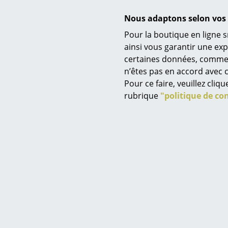
Nous adaptons selon vos 
Données & Détails produit
Pour la boutique en ligne s
Service
ainsi vous garantir une ex
certaines données, comme, p
Contact
n’êtes pas en accord avec c
Paiement
Pour ce faire, veuillez cli
Livraison
rubrique
"politique de con
FAQ
Retours & échanges
Vos avantages en un cl
CGV
Protection des donné
Saisir un critère