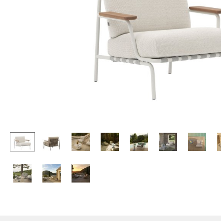
Tables enfants
Tabourets
Table de jardin
Bancs & Chaises longues
Chariots & Dessertes
Poufs poires
Pièces détachées
Chaises de jardin
... voir toutes les tables
Chaises enfants
Chaises à bascule
Chaises de bureau
Chaises de conférence
Fauteuils de direction
Pièces détachées
... voir tous les sièges
Accessoires
Horloges
Miroirs
Figurines & Miniatures