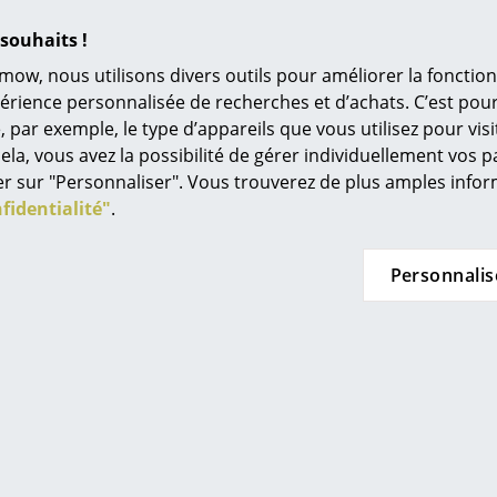
trois places Settle Outdoor
L’original
souhaits !
Idées cadeaux
Cliquer sur l'image pour obtenir des informatio
mow, nous utilisons divers outils pour améliorer la fonction
(env. 0,3 Mo).
L
périence personnalisée de recherches et d’achats. C’est po
ar exemple, le type d’appareils que vous utilisez pour visit
À
ela, vous avez la possibilité de gérer individuellement vos 
s
quer sur "Personnaliser". Vous trouverez de plus amples inf
Re
fidentialité"
.
Tr
N
Personnalis
in d’oeil
Jo
Me
es