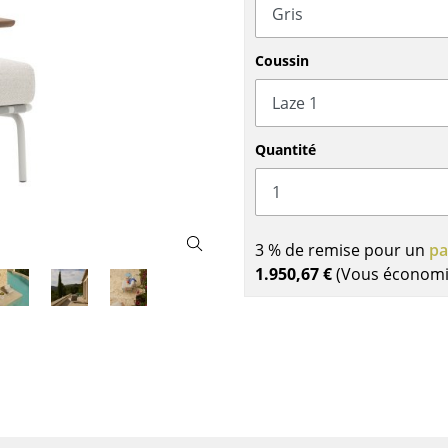
Garde-robes
Lampes sans fil
Petits rangements
... voir tous les lumina
Pièces détachées
Coussin
... voir tous les rangements
Configurateur USM Haller
Quantité
3 % de remise pour un
pa
1.950,67 €
(Vous économ