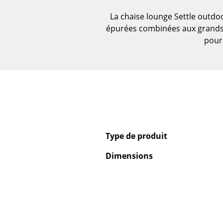
Vases
La chaise lounge Settle outdoo
Plateaux
épurées combinées aux grands 
Accessoires de bureau
pour 
Boîtes de rangement
Couvertures
Coussins
Tapis
Rideaux
... voir tous les
accessoires
Type de produit
Dimensions