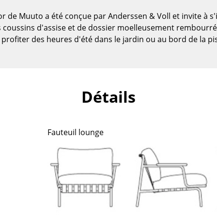
r de Muuto a été conçue par Anderssen & Voll et invite à s'ins
coussins d'assise et de dossier moelleusement rembourrés
profiter des heures d'été dans le jardin ou au bord de la pi
Détails
Fauteuil lounge
Maison
Salon et Salle de séjour
Cuisine & Salle à manger
Chambre à coucher
Chambre enfant