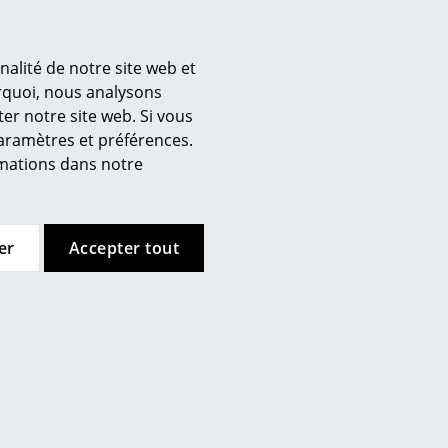
ns détaillées sur le produit
nalité de notre site web et
’entreprise
urquoi, nous analysons
er notre site web. Si vous
 propos de nous
paramètres et préférences.
mow sur place
ormations dans notre
joignez l’équipe smow
availler chez smow
ewsletter
er
Accepter tout
urnal
ntions légales