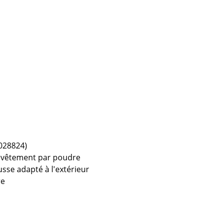
Cantines & Espaces communs
Solutions par branche
Travailler en sécurité
L’original
C028824)
 revêtement par poudre
sse adapté à l'extérieur
re
e