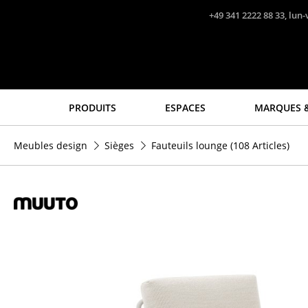
Accéder directement au contenu
+49 341 2222 88 33, lun-
PRODUITS
ESPACES
MARQUES &
Sièges
Tables
Meubles design
Sièges
Fauteuils lounge
(108 Articles)
Chaises de cuisine & salle
Tables de repas
à manger
Tables d’appoint
Canapés
Tables basses
Fauteuils
Bureaux & Secrétaires
Fauteuils lounge
Secrétaires & Tables PC
Chaises
Tables de conférence et
Chaises cantilever
Pupitres
Chaises et Tabourets de
Tables hautes & Pupitres
bar