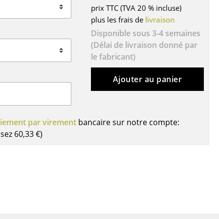
prix TTC (TVA 20 % incluse)
ires
plus les frais de
livraison
Disponible sous 3-4 semaines
(Délai de livraison donné par
le fabricant)
Ajouter au panier
iement par virement
bancaire sur notre compte:
isez
60,33 €
)