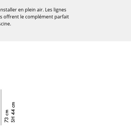
taller en plein air. Les lignes
 offrent le complément parfait
scine.
Bureau
Poste de travail
Bureau de direction
Salles de réunion
Accueil & Réception