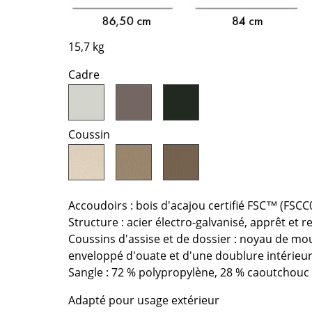
Bureau
Entrée & Couloir
Salle de Bain
15,7 kg
Cellier & Buanderie
Cadre
Jardin & Balcon
Marques
Designers
Coussin
Artemide
Alvar Aalto
Cassina
Arne Jacobsen
Fritz Hansen
Charles & Ray Eames
HAY
Eero Saarinen
Accoudoirs : bois d'acajou certifié FSC™ (FSC
Knoll International
Egon Eiermann
Structure : acier électro-galvanisé, apprêt et
Louis Poulsen
Eileen Gray
Coussins d'assise et de dossier : noyau de mou
enveloppé d'ouate et d'une doublure intérieu
Muuto
Jean Prouvé
Sangle : 72 % polypropylène, 28 % caoutchouc
Nils Holger Moormann
Le Corbusier
Richard Lampert
Ludwig Mies van der Roh
Adapté pour usage extérieur