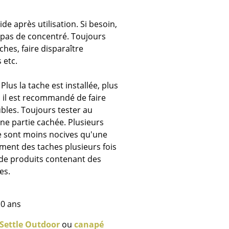
de après utilisation. Si besoin,
ec
, pas de concentré. Toujours
ches, faire disparaître
 etc.
lus la tache est installée, plus
nt, il est recommandé de faire
bles. Toujours tester au
e partie cachée. Plusieurs
design
e sont moins nocives qu'une
ement des taches plusieurs fois
u de produits contenant des
es.
10 ans
Settle Outdoor
ou
canapé